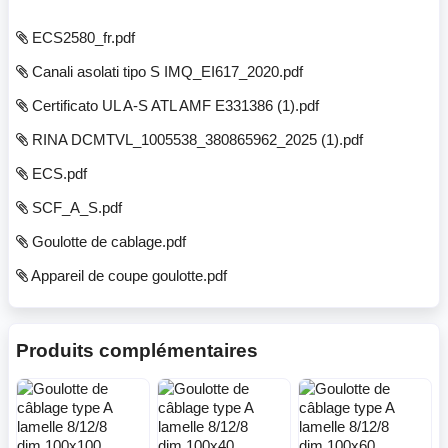
ECS2580_fr.pdf
Canali asolati tipo S IMQ_EI617_2020.pdf
Certificato UL A-S ATL AMF E331386 (1).pdf
RINA DCMTVL_1005538_380865962_2025 (1).pdf
ECS.pdf
SCF_A_S.pdf
Goulotte de cablage.pdf
Appareil de coupe goulotte.pdf
Produits complémentaires